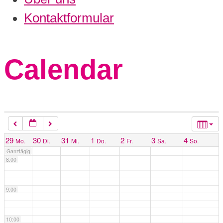
3:00
Kontaktformular
4:00
Calendar
5:00
6:00
7:00
29
30
31
1
2
3
4
Mo.
Di.
Mi.
Do.
Fr.
Sa.
So.
Ganztägig
8:00
9:00
10:00