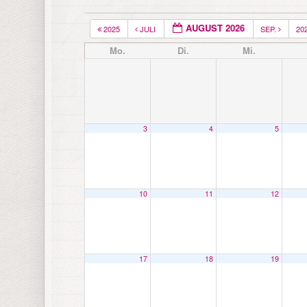
AUGUST 2026
2025
JULI
SEP.
20
Mo.
Di.
Mi.
3
4
5
10
11
12
17
18
19