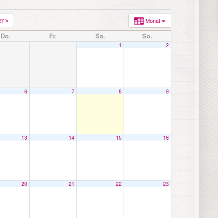
27
Monat
Do.
Fr.
Sa.
So.
1
2
6
7
8
9
13
14
15
16
20
21
22
23