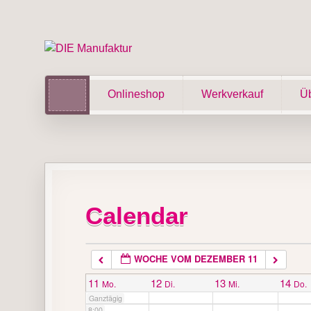
1:00
2:00
Onlineshop
Werkverkauf
Üb
3:00
4:00
5:00
Calendar
6:00
WOCHE VOM DEZEMBER 11
7:00
11
12
13
14
Mo.
Di.
Mi.
Do.
Ganztägig
8:00