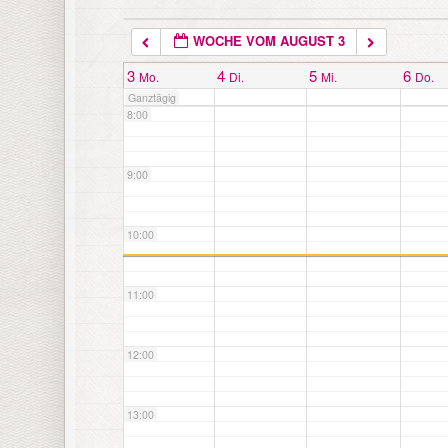
WOCHE VOM AUGUST 3
7:00
3
4
5
6
Mo.
Di.
Mi.
Do.
Ganztägig
8:00
9:00
10:00
11:00
12:00
13:00