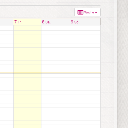
Woche
7
8
9
Fr.
Sa.
So.