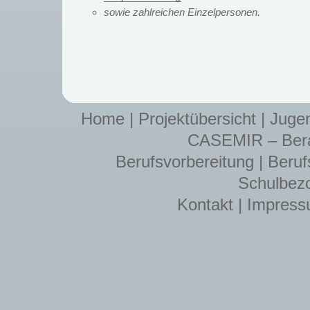
sowie zahlreichen Einzelpersonen.
Home
|
Projektübersicht
|
Jugen
CASEMIR – Berat
Berufsvorbereitung
|
Beruf
Schulbez
Kontakt
|
Impres