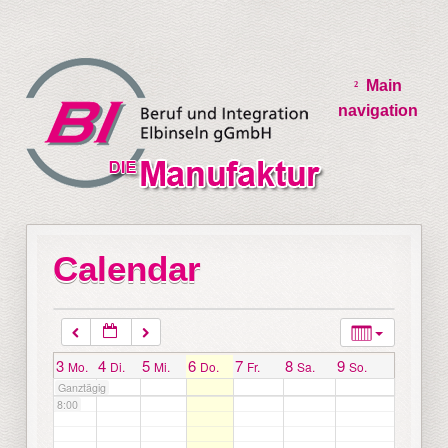
2:00
Main
3:00
navigation
4:00
5:00
Calendar
6:00
7:00
3
4
5
6
7
8
9
Mo.
Di.
Mi.
Do.
Fr.
Sa.
So.
Ganztägig
8:00