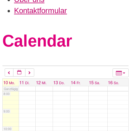
3:00
Kontaktformular
4:00
Calendar
5:00
6:00
7:00
10
11
12
13
14
15
16
Mo.
Di.
Mi.
Do.
Fr.
Sa.
So.
Ganztägig
8:00
9:00
10:00