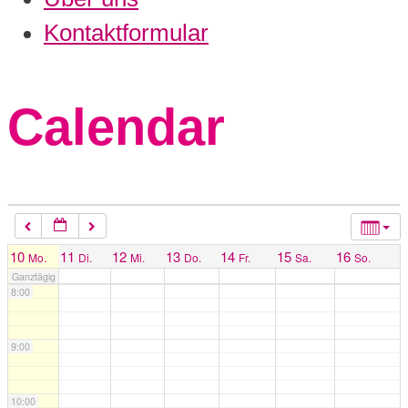
3:00
Kontaktformular
4:00
Calendar
5:00
6:00
7:00
10
11
12
13
14
15
16
Mo.
Di.
Mi.
Do.
Fr.
Sa.
So.
Ganztägig
8:00
9:00
10:00