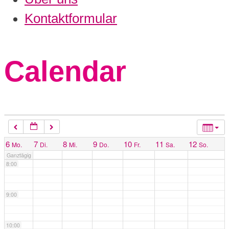
3:00
Kontaktformular
4:00
Calendar
5:00
6:00
7:00
6
7
8
9
10
11
12
Mo.
Di.
Mi.
Do.
Fr.
Sa.
So.
Ganztägig
8:00
9:00
10:00