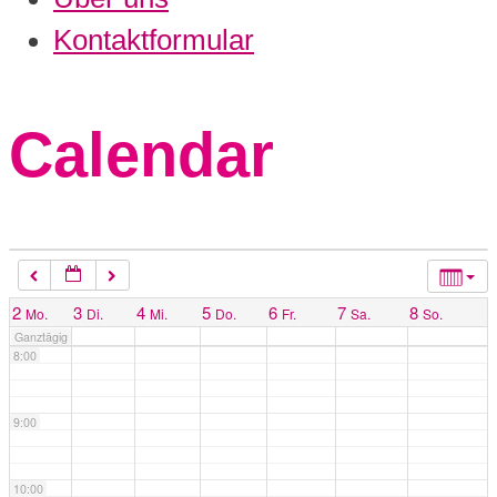
3:00
Kontaktformular
4:00
Calendar
5:00
6:00
7:00
2
3
4
5
6
7
8
Mo.
Di.
Mi.
Do.
Fr.
Sa.
So.
Ganztägig
8:00
9:00
10:00