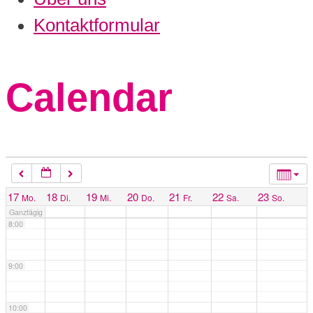
3:00
Kontaktformular
4:00
Calendar
5:00
6:00
7:00
17
18
19
20
21
22
23
Mo.
Di.
Mi.
Do.
Fr.
Sa.
So.
Ganztägig
8:00
9:00
10:00