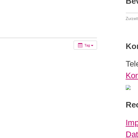
Be
Zurzei
Ko
Tag
Tel
Kon
Rec
Im
Dat