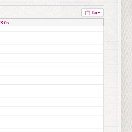
Tag
28
Do.