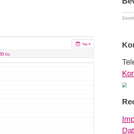
Be
Zurzei
Ko
Tag
30
Do.
Tel
Kon
Rec
Im
Dat