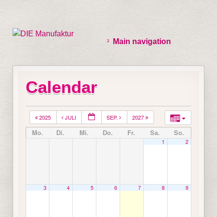
Main navigation
Calendar
2025
JULI
SEP.
2027
Mo.
Di.
Mi.
Do.
Fr.
Sa.
So.
1
2
3
4
5
6
7
8
9