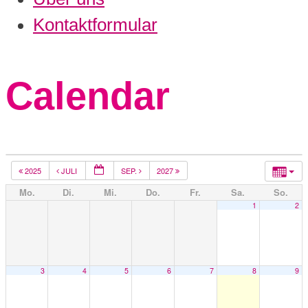
Kontaktformular
Calendar
2025
JULI
SEP.
2027
Mo.
Di.
Mi.
Do.
Fr.
Sa.
So.
1
2
3
4
5
6
7
8
9