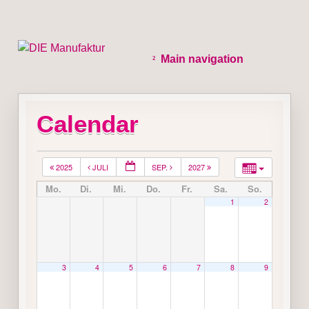
Main navigation
Calendar
2025
JULI
SEP.
2027
Mo.
Di.
Mi.
Do.
Fr.
Sa.
So.
1
2
3
4
5
6
7
8
9