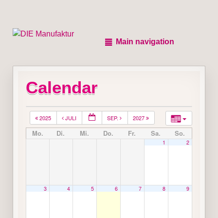
Main navigation
Calendar
2025
JULI
SEP.
2027
Mo.
Di.
Mi.
Do.
Fr.
Sa.
So.
1
2
3
4
5
6
7
8
9