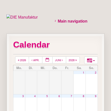
Main navigation
Calendar
2026
APR.
JUNI
2028
Mo.
Di.
Mi.
Do.
Fr.
Sa.
So.
1
2
3
4
5
6
7
8
9