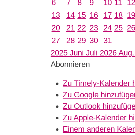
6
7
8
9
10
11
1
13
14
15
16
17
18
1
20
21
22
23
24
25
2
27
28
29
30
31
2025
Juni
Juli 2026
Aug
Abonnieren
Zu Timely-Kalender 
Zu Google hinzufüge
Zu Outlook hinzufüg
Zu Apple-Kalender h
Einem anderen Kalen