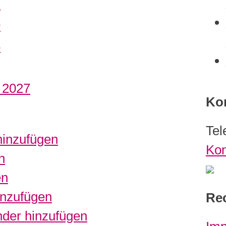
2
9
6
.
2027
Ko
Tel
hinzufügen
Kon
n
en
inzufügen
Rec
der hinzufügen