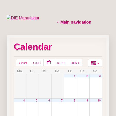
Main navigation
Calendar
2024
JULI
SEP.
2026
Mo.
Di.
Mi.
Do.
Fr.
Sa.
So.
1
2
3
4
5
6
7
8
9
10