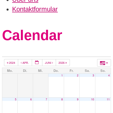
Kontaktformular
Calendar
2024
APR.
JUNI
2026
Mo.
Di.
Mi.
Do.
Fr.
Sa.
So.
1
2
3
4
5
6
7
8
9
10
11