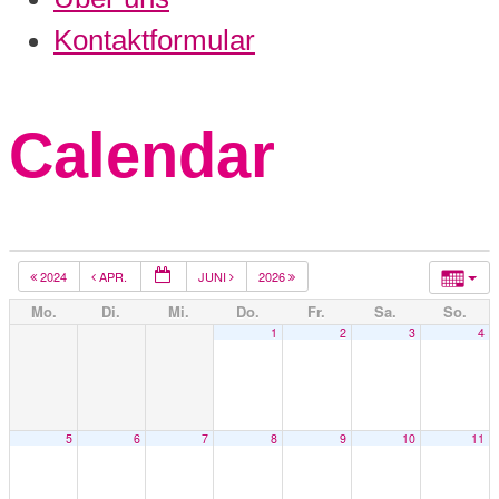
Kontaktformular
Calendar
2024
APR.
JUNI
2026
Mo.
Di.
Mi.
Do.
Fr.
Sa.
So.
1
2
3
4
5
6
7
8
9
10
11