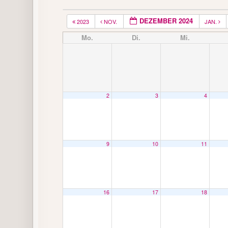
DEZEMBER 2024
2023
NOV.
JAN.
Mo.
Di.
Mi.
2
3
4
9
10
11
16
17
18