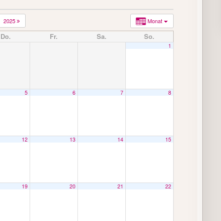
2025
Monat
Do.
Fr.
Sa.
So.
1
5
6
7
8
12
13
14
15
19
20
21
22