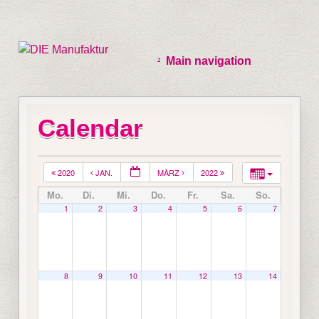
Main navigation
Calendar
2020
JAN.
MÄRZ
2022
Mo.
Di.
Mi.
Do.
Fr.
Sa.
So.
1
2
3
4
5
6
7
8
9
10
11
12
13
14