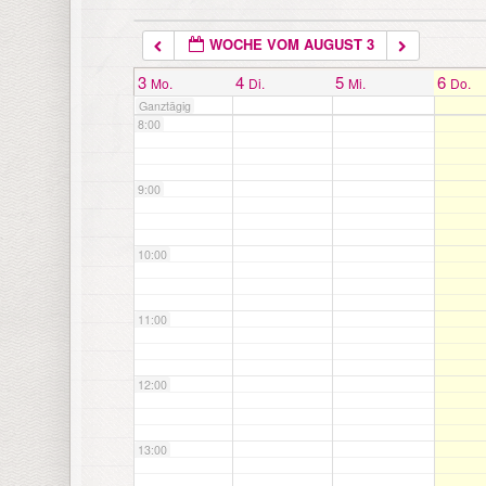
WOCHE VOM AUGUST 3
7:00
3
4
5
6
Mo.
Di.
Mi.
Do.
Ganztägig
8:00
9:00
10:00
11:00
12:00
13:00