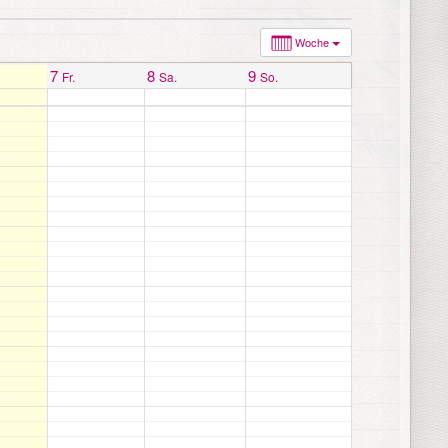
Woche
7
8
9
Fr.
Sa.
So.