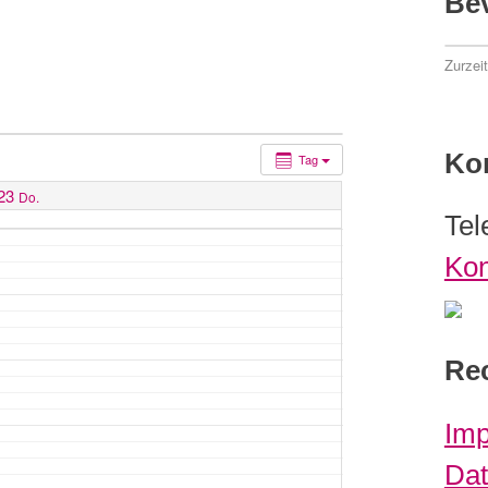
Be
Zurzei
Ko
Tag
23
Do.
Tel
Kon
Rec
Im
Dat